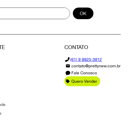
OK
TE
CONTATO
(61) 9 9925-3912
contato@prettynew.com.br
Fale Conosco
Quero Vender
ade
s