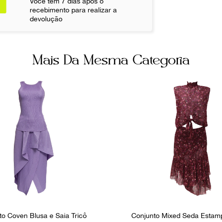
Você tem 7 dias após o
Cor
recebimento para realizar a
devolução
Verde
Não sei meu CE
Fornecedor
FPNYCAD
Mais Da Mesma Categoria
to Coven Blusa e Saia Tricô
Conjunto Mixed Seda Estamp