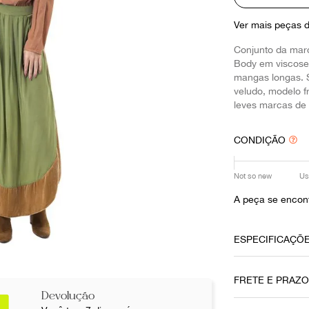
10
º
prada
Ver mais peças 
Conjunto da mar
Body em viscose
mangas longas. S
veludo, modelo f
leves marcas de 
CONDIÇÃO
Not so new
Us
A peça se encont
ESPECIFICAÇÕ
Data do Pag
FRETE E PRAZ
27062022
Devolução