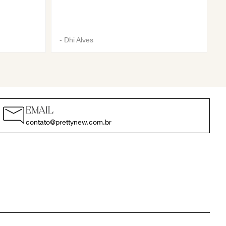
-
Dhi Alves
EMAIL
contato@prettynew.com.br