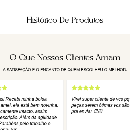
Histórico De Produtos
O Que Nossos Clientes Amam
A SATISFAÇÃO E O ENCANTO DE QUEM ESCOLHEU O MELHOR.
as! Recebi minha bolsa
Virei super cliente de vcs p
 amei, ela está bem novinha,
peças serem ótimas vcs são
icamente intacto, assim
pra enviar 👏🏻
escrição. Além da agilidade
Parabéns pelo trabalho e
oria! Bjs