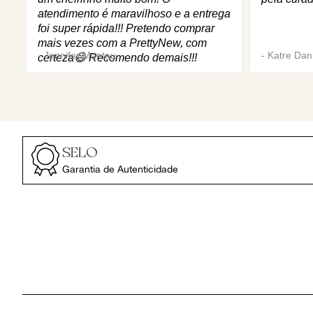
atendimento é maravilhoso e a entrega
foi super rápida!!! Pretendo comprar
mais vezes com a PrettyNew, com
-
Jennifer Mantau
-
Katre Dani
certeza😄 Recomendo demais!!!
SELO
Garantia de Autenticidade