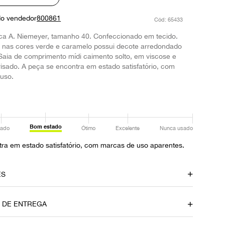
do vendedor
800861
:
65433
ca A. Niemeyer, tamanho 40. Confeccionado em tecido.
 nas cores verde e caramelo possui decote arredondado
aia de comprimento mídi caimento solto, em viscose e
risado. A peça se encontra em estado satisfatório, com
uso.
Bom estado
ado
Ótimo
Excelente
Nunca usado
ra em estado satisfatório, com marcas de uso aparentes.
ES
amento
Material
O DE ENTREGA
Tecido