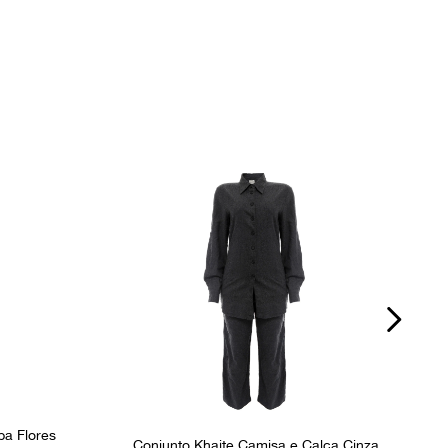
Fecho
Zíper e Botão
P
Ocasião
Dia a Dia
a Flores
Conjunto Khaite Camisa e Calça Cinza