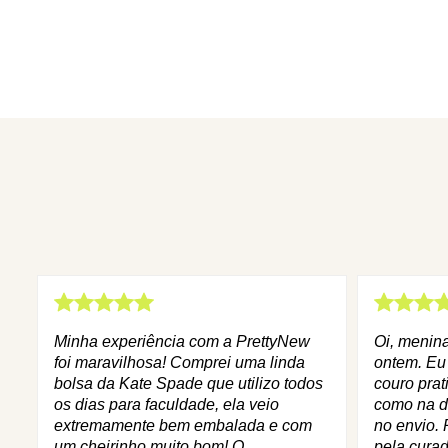
Minha experiência com a PrettyNew
Oi, menin
foi maravilhosa! Comprei uma linda
ontem. Eu
bolsa da Kate Spade que utilizo todos
couro prat
os dias para faculdade, ela veio
como na d
extremamente bem embalada e com
no envio. 
um cheirinho muito bom! O
pela curad