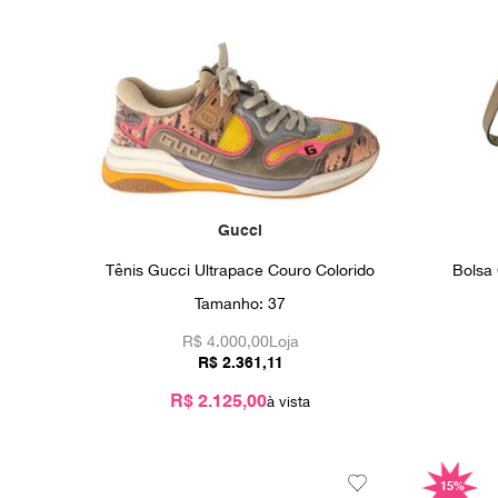
Gucci
Tênis Gucci Ultrapace Couro Colorido
Bolsa
Tamanho:
37
R$
4.000,00
Loja
R$
2
.
361
,
11
R$ 2.125,00
15%