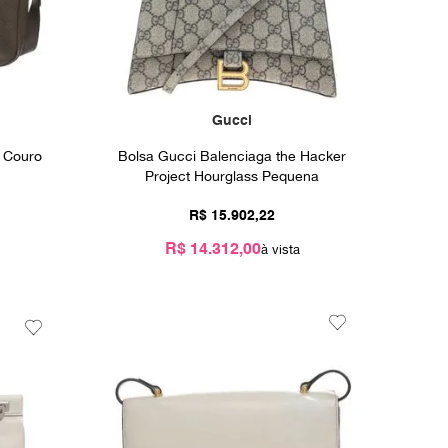
Gucci
 Couro
Bolsa Gucci Balenciaga the Hacker
Project Hourglass Pequena
R$
15
.
902
,
22
R$ 14.312,00