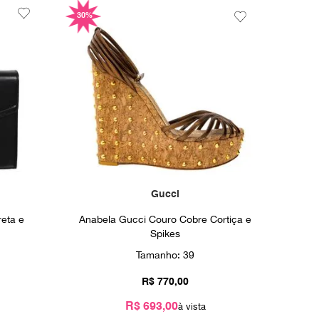
30%
Gucci
reta e
Anabela Gucci Couro Cobre Cortiça e
Spikes
Tamanho:
39
R$
770
,
00
R$ 693,00