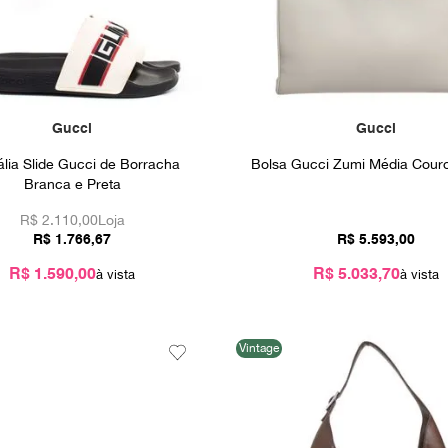
Gucci
Gucci
lia Slide Gucci de Borracha
Bolsa Gucci Zumi Média Cour
Branca e Preta
R$
2.110,00
Loja
R$
1
.
766
,
67
R$
5
.
593
,
00
R$ 1.590,00
R$ 5.033,70
Vintage