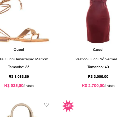
Gucci
Gucci
lia Gucci Amarração Marrom
Vestido Gucci Nó Verme
Tamanho:
35
Tamanho:
40
R$
1
.
038
,
89
R$
3
.
000
,
00
R$ 935,00
R$ 2.700,00
22%