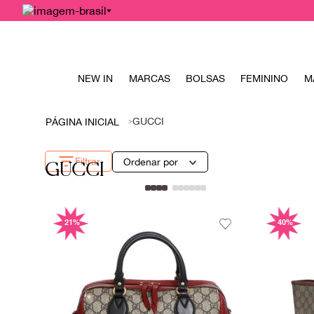
NEW IN
MARCAS
BOLSAS
FEMININO
M
GUCCI
Filtrar
Ordenar por
GUCCI
21%
40%