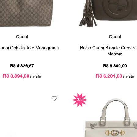
10
º
louis vuitton
Gucci
Gucci
Gucci Ophidia Tote Monograma
Bolsa Gucci Blondie Camera
Marrom
R$
4
.
326
,
67
R$
6
.
890
,
00
R$ 3.894,00
R$ 6.201,00
37%