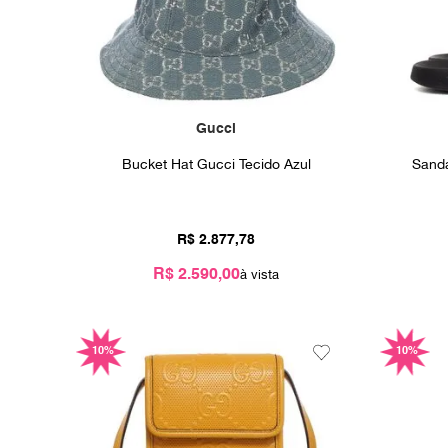
Gucci
Bucket Hat Gucci Tecido Azul
Sandá
R$
2
.
877
,
78
R$ 2.590,00
10%
10%