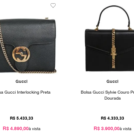
Gucci
Gucci
sa Gucci Interlocking Preta
Bolsa Gucci Sylvie Couro P
Dourada
R$
5
.
433
,
33
R$
4
.
333
,
33
R$ 4.890,00
R$ 3.900,00