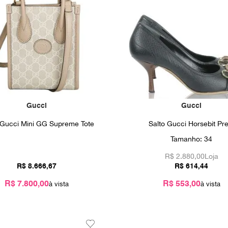
Gucci
Gucci
 Gucci Mini GG Supreme Tote
Salto Gucci Horsebit Pre
Tamanho:
34
R$
2.880,00
Loja
R$
8
.
666
,
67
R$
614
,
44
R$ 7.800,00
R$ 553,00