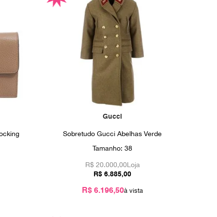
Gucci
locking
Sobretudo Gucci Abelhas Verde
Tamanho:
38
R$
20.000,00
Loja
R$
6
.
885
,
00
R$ 6.196,50