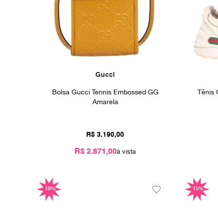
Gucci
Bolsa Gucci Tennis Embossed GG
Tênis 
Amarela
R$
3
.
190
,
00
R$ 2.871,00
10%
15%