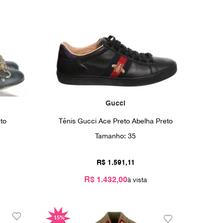
Gucci
to
Tênis Gucci Ace Preto Abelha Preto
Tamanho:
35
R$
1
.
591
,
11
R$ 1.432,00
15%