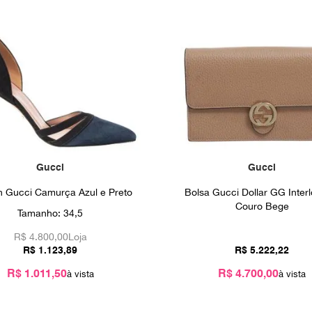
Gucci
Gucci
n Gucci Camurça Azul e Preto
Bolsa Gucci Dollar GG Inter
Couro Bege
Tamanho:
34,5
R$
4.800,00
Loja
R$
1
.
123
,
89
R$
5
.
222
,
22
R$ 1.011,50
R$ 4.700,00