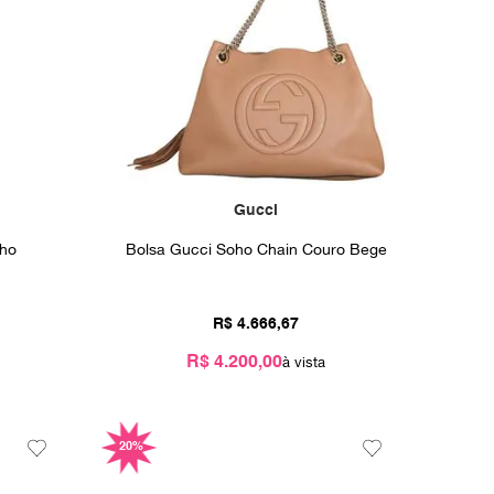
Gucci
lho
Bolsa Gucci Soho Chain Couro Bege
R$
4
.
666
,
67
R$ 4.200,00
20%