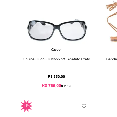
Gucci
Óculos Gucci GG29995/S Acetato Preto
Sanda
R$
850
,
00
R$ 765,00
15%