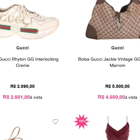
Gucci
Gucci
Gucci Rhyton GG Interlocking
Bolsa Gucci Jackie Vintage G
Creme
Marrom
R$
2
.
890
,
00
R$
5
.
000
,
00
R$ 2.601,00
R$ 4.500,00
10%